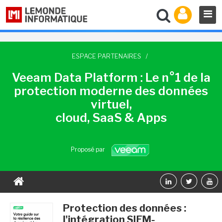
ESPACE PARTENAIRES
/
Veeam Data Platform : Le n°1 de la
protection moderne des données
virtuel,
cloud, SaaS & Apps
Proposé par
Protection des données :
l'intégration SIEM-