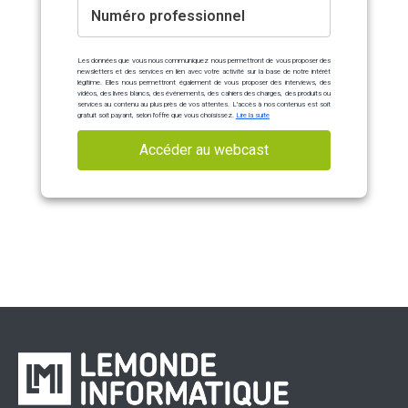
Numéro professionnel
Les données que vous nous communiquez nous permettront de vous proposer des
newsletters et des services en lien avec votre activité sur la base de notre intérêt
légitime. Elles nous permettront également de vous proposer des interviews, des
vidéos, des livres blancs, des événements, des cahiers des charges, des produits ou
services au contenu au plus près de vos attentes. L'accès à nos contenus est soit
gratuit soit payant, selon l'offre que vous choisissez.
Lire la suite
Accéder au webcast