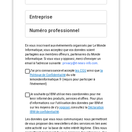
Entreprise
Numéro professionnel
En vous inscrivant aux événements organisés par Le Monde
Informatique, vous acceptez que vos données soient
partagées aux membres offreurs, partenaires du Monde
Informatique. Si vous vous y opposez, merci d'envoyer un
email à l'adresse suivante :
privacy@it-news-info.com
.
J'ai pris connaissance et accepte
les CGU
ainsi que
la
Politique de Confidentialité
du site
lemondeinformatique.fr (requis pour participer à
l'événement)
Je souhaite qu'IBM utilise mes coordonnées pour me
tenir informé des produits, services et offres. Pour plus
d'informations sur l'utilisation des données par IBM et
sur les moyens de s'y
opposer
, consultez la
Déclaration
IBM de confidentialité
.
Les données que vous nous communiquez nous permettront
de vous proposer des newsletters et des services en lien avec
votre activité sur la base de notre intérêt légitime. Elles nous