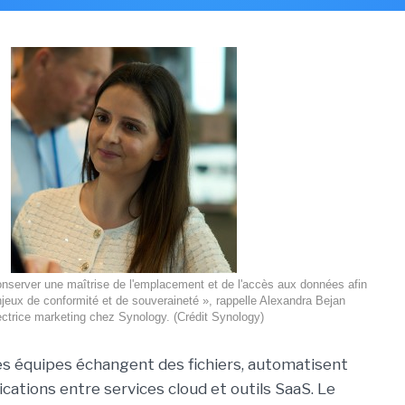
conserver une maîtrise de l'emplacement et de l'accès aux données afin
jeux de conformité et de souveraineté », rappelle Alexandra Bejan
ectrice marketing chez Synology. (Crédit Synology)
es équipes échangent des fichiers, automatisent
cations entre services cloud et outils SaaS. Le