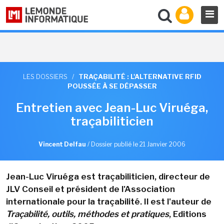
LES DOSSIERS
/
TRAÇABILITÉ : L'ALTERNATIVE RFID
POUSSÉE À SE DÉPASSER
Entretien avec Jean-Luc Viruéga,
traçabiliticien
Vincent Delfau
/
Dossier publié le 21 Janvier 2006
Jean-Luc Viruéga est traçabiliticien, directeur de
JLV Conseil et président de l'Association
internationale pour la traçabilité. Il est l'auteur de
Traçabilité, outils, méthodes et pratiques
, Editions