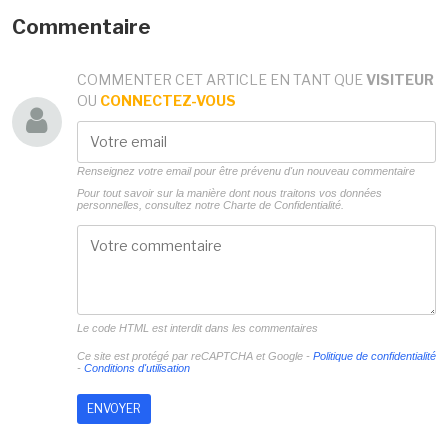
Commentaire
COMMENTER CET ARTICLE EN TANT QUE
VISITEUR
OU
CONNECTEZ-VOUS
Renseignez votre email pour être prévenu d'un nouveau commentaire
Pour tout savoir sur la manière dont nous traitons vos données
personnelles, consultez notre
Charte de Confidentialité.
Le code HTML est interdit dans les commentaires
Ce site est protégé par reCAPTCHA et Google -
Politique de confidentialité
-
Conditions d'utilisation