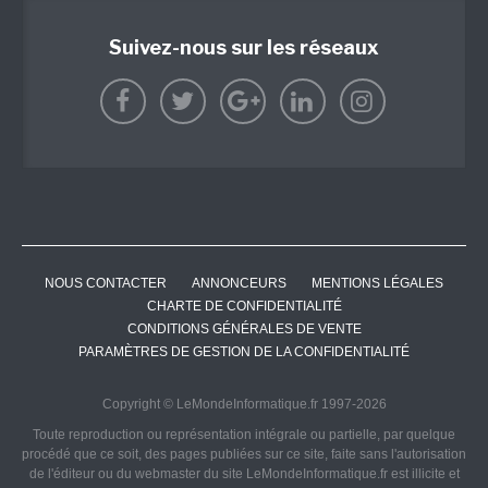
Suivez-nous sur les réseaux
NOUS CONTACTER
ANNONCEURS
MENTIONS LÉGALES
CHARTE DE CONFIDENTIALITÉ
CONDITIONS GÉNÉRALES DE VENTE
PARAMÈTRES DE GESTION DE LA CONFIDENTIALITÉ
Copyright © LeMondeInformatique.fr 1997-2026
Toute reproduction ou représentation intégrale ou partielle, par quelque
procédé que ce soit, des pages publiées sur ce site, faite sans l'autorisation
de l'éditeur ou du webmaster du site LeMondeInformatique.fr est illicite et