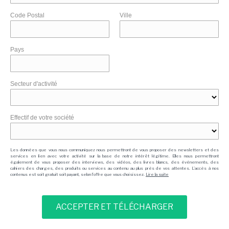
Code Postal
Ville
Pays
Secteur d'activité
Effectif de votre société
Les données que vous nous communiquez nous permettront de vous proposer des newsletters et des
services en lien avec votre activité sur la base de notre intérêt légitime. Elles nous permettront
également de vous proposer des interviews, des vidéos, des livres blancs, des événements, des
cahiers des charges, des produits ou services au contenu au plus près de vos attentes. L'accès à nos
contenus est soit gratuit soit payant, selon l'offre que vous choisissez.
Lire la suite