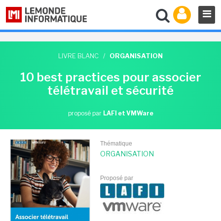
LIVRE BLANC
/
ORGANISATION
10 best practices pour associer
télétravail et sécurité
proposé par
LAFI et VMWare
Thématique
ORGANISATION
Proposé par