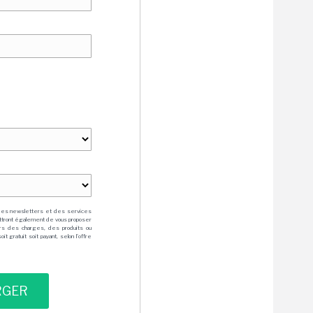
des newsletters et des services
mettront également de vous proposer
rs des charges, des produits ou
 gratuit soit payant, selon l'offre