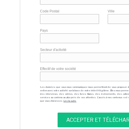
Code Postal
Ville
Pays
Secteur d'activité
Effectif de votre société
Les données que vous nous communiquez nous permettront de vous proposer 
en lien avec votre activité sur la base de notre intérêt légitime. Elles nous per
des interviews, des vidéos, des livres blancs, des événements, des cahie
services au contenu au plus près de vos attentes. L'accès à nos contenus est soit
que vous choisissez.
Lire la suite