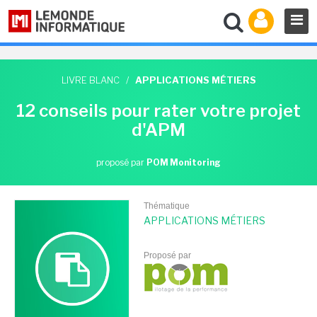
LIVRE BLANC
/
APPLICATIONS MÉTIERS
12 conseils pour rater votre projet
d'APM
proposé par
POM Monitoring
Thématique
APPLICATIONS MÉTIERS
Proposé par