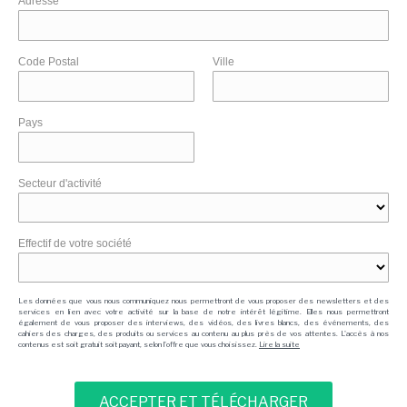
Adresse
Code Postal
Ville
Pays
Secteur d'activité
Effectif de votre société
Les données que vous nous communiquez nous permettront de vous proposer des newsletters et des
services en lien avec votre activité sur la base de notre intérêt légitime. Elles nous permettront
également de vous proposer des interviews, des vidéos, des livres blancs, des événements, des
cahiers des charges, des produits ou services au contenu au plus près de vos attentes. L'accès à nos
contenus est soit gratuit soit payant, selon l'offre que vous choisissez.
Lire la suite