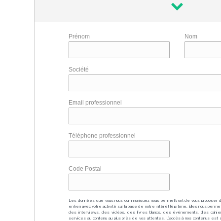
Prénom
Nom
Société
Email professionnel
Téléphone professionnel
Code Postal
Les données que vous nous communiquez nous permettront de vous proposer 
en lien avec votre activité sur la base de notre intérêt légitime. Elles nous per
des interviews, des vidéos, des livres blancs, des événements, des cahie
services au contenu au plus près de vos attentes. L'accès à nos contenus est soit