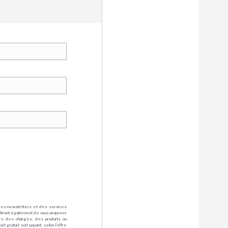
des newsletters et des services
mettront également de vous proposer
rs des charges, des produits ou
 gratuit soit payant, selon l'offre