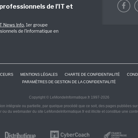
 professionnels de l’IT et
IT News Info
, 1er groupe
sionnels de l'informatique en
CEURS
MENTIONS LÉGALES
CHARTE DE CONFIDENTIALITÉ
COND
PARAMÈTRES DE GESTION DE LA CONFIDENTIALITÉ
Copyright © LeMondeInformatique.fr 1997-2026
on intégrale ou partielle, par quelque procédé que ce soit, des pages publiées sur ce
ur ou du webmaster du site LeMondeInformatique.fr est illicite et constitue une cont