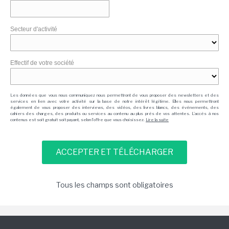
Secteur d'activité
Effectif de votre société
Les données que vous nous communiquez nous permettront de vous proposer des newsletters et des
services en lien avec votre activité sur la base de notre intérêt légitime. Elles nous permettront
également de vous proposer des interviews, des vidéos, des livres blancs, des événements, des
cahiers des charges, des produits ou services au contenu au plus près de vos attentes. L'accès à nos
contenus est soit gratuit soit payant, selon l'offre que vous choisissez.
Lire la suite
Tous les champs sont obligatoires