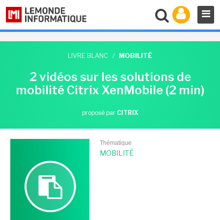
LIVRE BLANC
/
MOBILITÉ
2 vidéos sur les solutions de
mobilité Citrix XenMobile (2 min)
proposé par
CITRIX
Thématique
MOBILITÉ