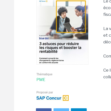
Le 
éco
fisc
La 
et 
déc
Com
Ce 
Thématique
col
PME
Proposé par