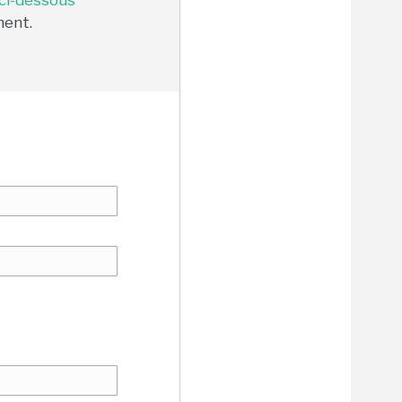
 ci-dessous
ment.