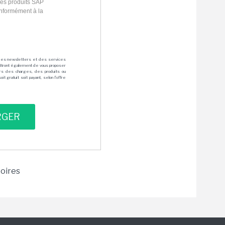
les produits SAP
conformément à la
des newsletters et des services
mettront également de vous proposer
rs des charges, des produits ou
 gratuit soit payant, selon l'offre
toires