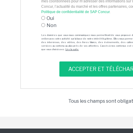
mes coordonnées pour m’adresser des informations sur 
Concur, l’actualité du marché et les offres partenaires, 
Politique de confidentialité de SAP Concur
.
Oui
Non
Les données que vous nous communiquez nous permettront de vous proposer 
en lien avec votre activité sur la base de notre intérêt légitime. Elles nous per
des interviews, des vidéos, des livres blancs, des événements, des cahie
services au contenu au plus près de vos attentes. L'accès à nos contenus est soit
que vous choisissez.
Lire la suite
Tous les champs sont obliga