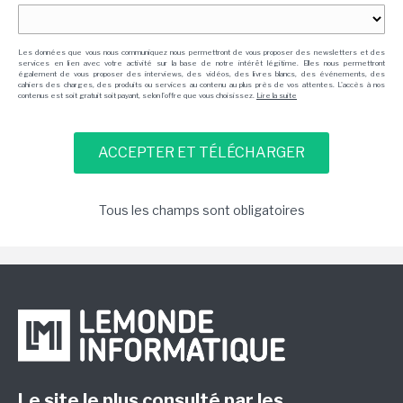
Les données que vous nous communiquez nous permettront de vous proposer des newsletters et des
services en lien avec votre activité sur la base de notre intérêt légitime. Elles nous permettront
également de vous proposer des interviews, des vidéos, des livres blancs, des événements, des
cahiers des charges, des produits ou services au contenu au plus près de vos attentes. L'accès à nos
contenus est soit gratuit soit payant, selon l'offre que vous choisissez.
Lire la suite
Tous les champs sont obligatoires
Le site le plus consulté par les