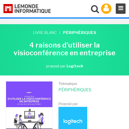
LIVRE BLANC
/
PÉRIPHÉRIQUES
4 raisons d'utiliser la
visioconférence en entreprise
proposé par
Logitech
Thématique
PÉRIPHÉRIQUES
Proposé par