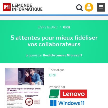
LIVRE BLANC
/
GRH
5 attentes pour mieux fidéliser
vos collaborateurs
proposé par
Bechtle Lenovo Microsoft
Thématique
GRH
Proposé par