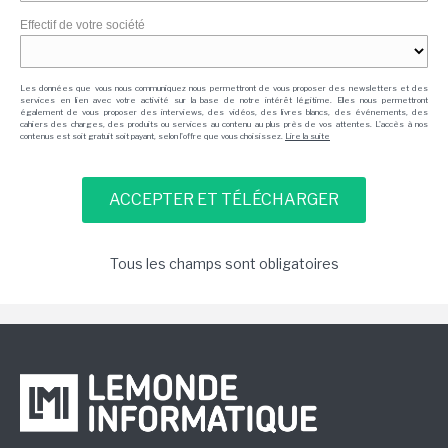
Effectif de votre société
Les données que vous nous communiquez nous permettront de vous proposer des newsletters et des
services en lien avec votre activité sur la base de notre intérêt légitime. Elles nous permettront
également de vous proposer des interviews, des vidéos, des livres blancs, des événements, des
cahiers des charges, des produits ou services au contenu au plus près de vos attentes. L'accès à nos
contenus est soit gratuit soit payant, selon l'offre que vous choisissez.
Lire la suite
Tous les champs sont obligatoires