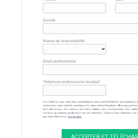
Société
Niveau de responsabilité
Email professionnel
Téléphone professionnel
facultatif
Les données que vous nous communiquez nous permettront de vous proposer 
en lien avec votre activité sur la base de notre intérêt légitime. Elles nous per
des interviews, des vidéos, des livres blancs, des événements, des cahie
services au contenu au plus près de vos attentes. L'accès à nos contenus est soit
que vous choisissez.
Lire la suite