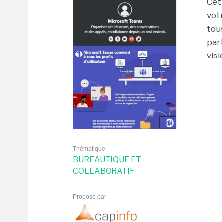
Cet
vot
tou
par
vis
Thématique
BUREAUTIQUE ET
COLLABORATIF
Proposé par