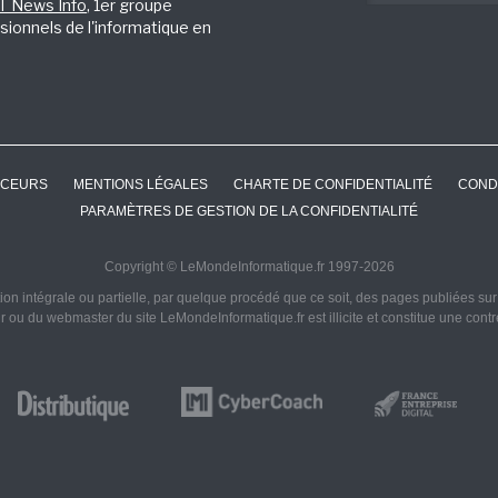
IT News Info
, 1er groupe
sionnels de l'informatique en
CEURS
MENTIONS LÉGALES
CHARTE DE CONFIDENTIALITÉ
COND
PARAMÈTRES DE GESTION DE LA CONFIDENTIALITÉ
Copyright © LeMondeInformatique.fr 1997-2026
on intégrale ou partielle, par quelque procédé que ce soit, des pages publiées sur ce
ur ou du webmaster du site LeMondeInformatique.fr est illicite et constitue une cont