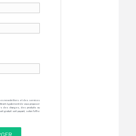
des newsletters et des services
mettront également de vous proposer
rs des charges, des produits ou
 gratuit soit payant, selon l'offre