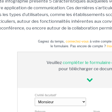
te infographie présente 5 caractéristiques auxquelles v
re application de communication. Ces dernières s’articul
s les types d’utilisateurs, comme les établissements scol
ticuliers, autour des fonctionnalités inhérentes aux con
ioconférence, ou encore autour de la collaboration permis
Gagnez du temps,
connectez-vous
à votre compte 
le formulaire. Pas encore de compte ?
Ins
Veuillez
compléter le formulaire
pour télécharger ce docu
Civilité
facultatif
Prénom
Nom