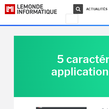
ACTUALITÉS
5 caractér
applicatio