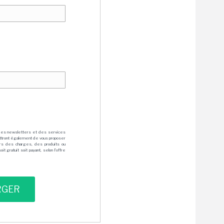
des newsletters et des services
mettront également de vous proposer
rs des charges, des produits ou
 gratuit soit payant, selon l'offre