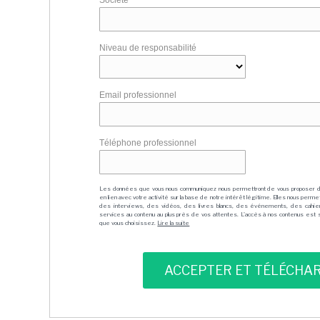
Société
Niveau de responsabilité
Email professionnel
Téléphone professionnel
Les données que vous nous communiquez nous permettront de vous proposer 
en lien avec votre activité sur la base de notre intérêt légitime. Elles nous per
des interviews, des vidéos, des livres blancs, des événements, des cahie
services au contenu au plus près de vos attentes. L'accès à nos contenus est soit
que vous choisissez.
Lire la suite