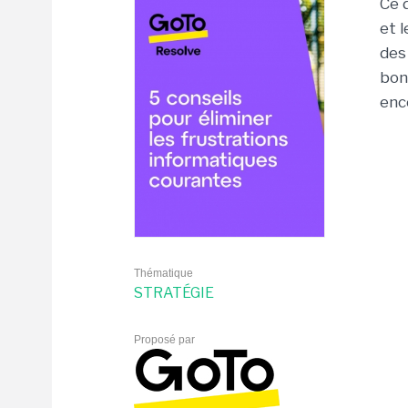
Ce 
et l
des
bon
enc
Thématique
STRATÉGIE
Proposé par