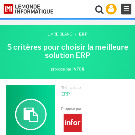
LIVRE BLANC
/
ERP
5 critères pour choisir la meilleure
solution ERP
proposé par
INFOR
Thématique
ERP
Proposé par