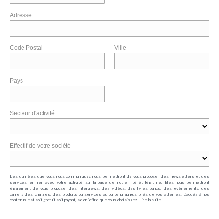
Adresse
Code Postal
Ville
Pays
Secteur d'activité
Effectif de votre société
Les données que vous nous communiquez nous permettront de vous proposer des newsletters et des
services en lien avec votre activité sur la base de notre intérêt légitime. Elles nous permettront
également de vous proposer des interviews, des vidéos, des livres blancs, des événements, des
cahiers des charges, des produits ou services au contenu au plus près de vos attentes. L'accès à nos
contenus est soit gratuit soit payant, selon l'offre que vous choisissez.
Lire la suite