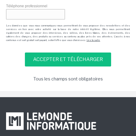
Téléphone professionnel
Les données que vous nous communiquez nous permettront de vous proposer des newsletters et des
services en lien avec votre activité sur la base de notre intérêt légitime. Elles nous permettront
également de vous proposer des interviews, des vidéos, des livres blancs, des événements, des
cahiers des charges, des produits ou services au contenu au plus près de vos attentes. L'accès à nos
contenus est soit gratuit soit payant, selon l'offre que vous choisissez.
Lire la suite
Tous les champs sont obligatoires