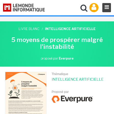
LIVRE BLANC
/
INTELLIGENCE ARTIFICIELLE
5 moyens de prospérer malgré
l'instabilité
proposé par
Everpure
Thématique
INTELLIGENCE ARTIFICIELLE
Proposé par