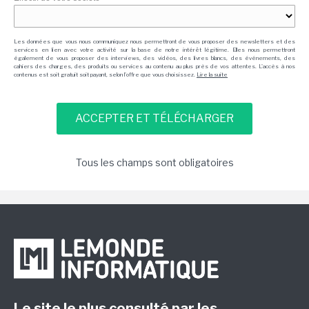
Les données que vous nous communiquez nous permettront de vous proposer des newsletters et des
services en lien avec votre activité sur la base de notre intérêt légitime. Elles nous permettront
également de vous proposer des interviews, des vidéos, des livres blancs, des événements, des
cahiers des charges, des produits ou services au contenu au plus près de vos attentes. L'accès à nos
contenus est soit gratuit soit payant, selon l'offre que vous choisissez.
Lire la suite
Tous les champs sont obligatoires
Le site le plus consulté par les