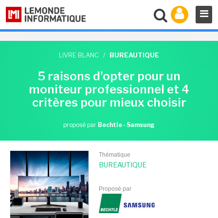
LIVRE BLANC
/
BUREAUTIQUE
5 raisons d'opter pour un
moniteur professionnel et 4
critères pour mieux choisir
proposé par
Bechtle - Samsung
Thématique
BUREAUTIQUE
Proposé par