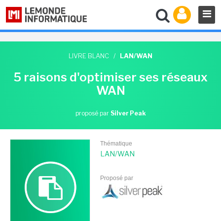
LIVRE BLANC
/
LAN/WAN
5 raisons d'optimiser ses réseaux
WAN
proposé par
Silver Peak
Thématique
LAN/WAN
Proposé par