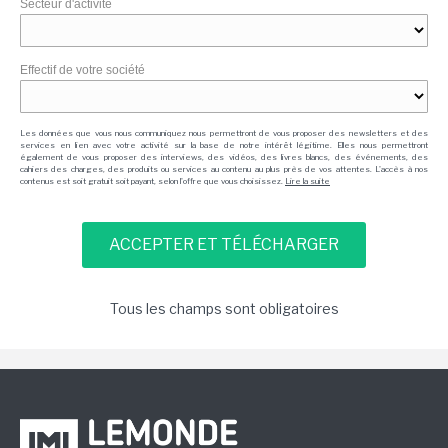
Secteur d'activité
Effectif de votre société
Les données que vous nous communiquez nous permettront de vous proposer des newsletters et des
services en lien avec votre activité sur la base de notre intérêt légitime. Elles nous permettront
également de vous proposer des interviews, des vidéos, des livres blancs, des événements, des
cahiers des charges, des produits ou services au contenu au plus près de vos attentes. L'accès à nos
contenus est soit gratuit soit payant, selon l'offre que vous choisissez.
Lire la suite
Tous les champs sont obligatoires