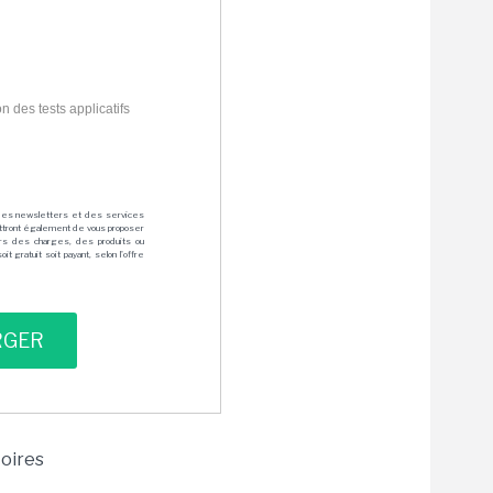
 des tests applicatifs
des newsletters et des services
mettront également de vous proposer
rs des charges, des produits ou
 gratuit soit payant, selon l'offre
toires