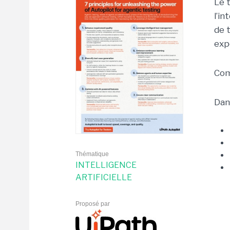
Le 
l’in
de 
exp
Comm
Dan
Thématique
INTELLIGENCE
ARTIFICIELLE
Proposé par