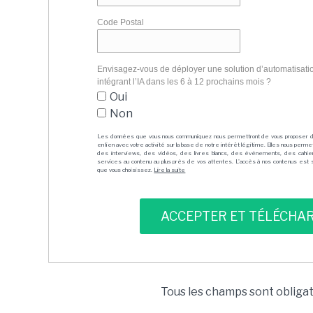
Code Postal
Envisagez-vous de déployer une solution d’automatisation
intégrant l’IA dans les 6 à 12 prochains mois ?
Oui
Non
Les données que vous nous communiquez nous permettront de vous proposer 
en lien avec votre activité sur la base de notre intérêt légitime. Elles nous per
des interviews, des vidéos, des livres blancs, des événements, des cahie
services au contenu au plus près de vos attentes. L'accès à nos contenus est soit
que vous choisissez.
Lire la suite
Tous les champs sont obliga