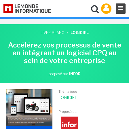
LIVRE BLANC
/
LOGICIEL
Accélérez vos processus de vente
en intégrant un logiciel CPQ au
sein de votre entreprise
proposé par
INFOR
Thématique
LOGICIEL
Proposé par