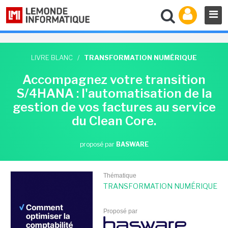
LIVRE BLANC
/
TRANSFORMATION NUMÉRIQUE
Accompagnez votre transition
S/4HANA : l'automatisation de la
gestion de vos factures au service
du Clean Core.
proposé par
BASWARE
Thématique
TRANSFORMATION NUMÉRIQUE
Proposé par