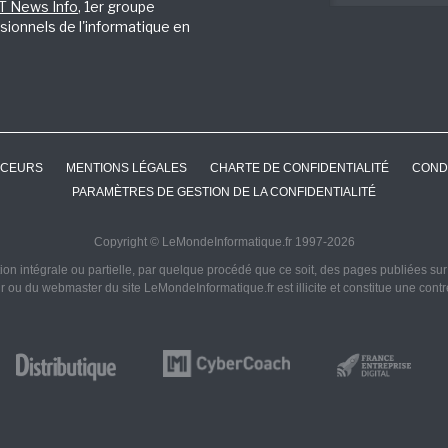
IT News Info
, 1er groupe
sionnels de l'informatique en
CEURS
MENTIONS LÉGALES
CHARTE DE CONFIDENTIALITÉ
COND
PARAMÈTRES DE GESTION DE LA CONFIDENTIALITÉ
Copyright © LeMondeInformatique.fr 1997-2026
on intégrale ou partielle, par quelque procédé que ce soit, des pages publiées sur ce
ur ou du webmaster du site LeMondeInformatique.fr est illicite et constitue une cont