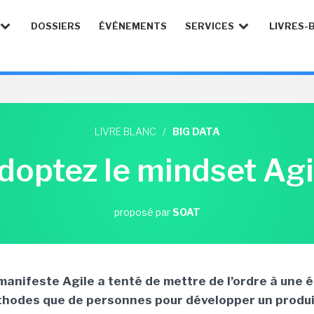
DOSSIERS
ÉVÉNEMENTS
SERVICES
LIVRES-
LIVRE BLANC
/
BIG DATA
doptez le mindset Agi
proposé par
SOAT
manifeste Agile a tenté de mettre de l’ordre à une é
hodes que de personnes pour développer un produi