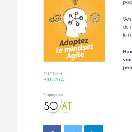
pop
Ses
de 
la 
Haï
vou
pen
Thématique
BIG DATA
Proposé par