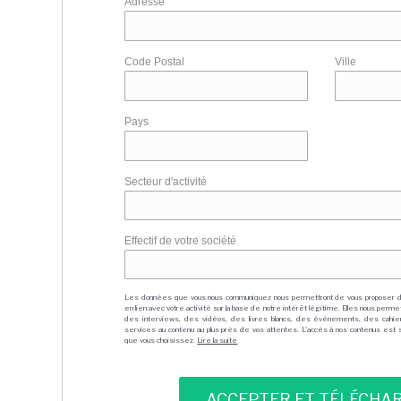
Adresse
Code Postal
Ville
Pays
Secteur d'activité
Effectif de votre société
Les données que vous nous communiquez nous permettront de vous proposer 
en lien avec votre activité sur la base de notre intérêt légitime. Elles nous per
des interviews, des vidéos, des livres blancs, des événements, des cahie
services au contenu au plus près de vos attentes. L'accès à nos contenus est soit
que vous choisissez.
Lire la suite