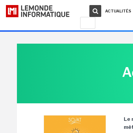
ACTUALITÉS
A
Le 
mét