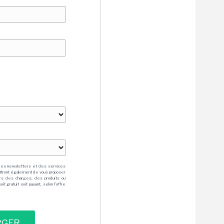
des newsletters et des services
mettront également de vous proposer
rs des charges, des produits ou
 gratuit soit payant, selon l'offre