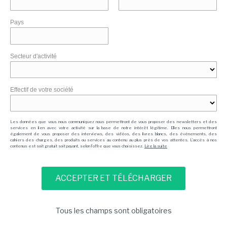
Pays
Secteur d'activité
Effectif de votre société
Les données que vous nous communiquez nous permettront de vous proposer des newsletters et des
services en lien avec votre activité sur la base de notre intérêt légitime. Elles nous permettront
également de vous proposer des interviews, des vidéos, des livres blancs, des événements, des
cahiers des charges, des produits ou services au contenu au plus près de vos attentes. L'accès à nos
contenus est soit gratuit soit payant, selon l'offre que vous choisissez.
Lire la suite
Tous les champs sont obligatoires