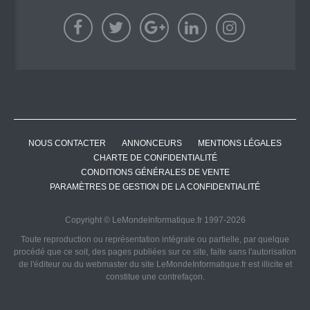
NOUS CONTACTER
ANNONCEURS
MENTIONS LÉGALES
CHARTE DE CONFIDENTIALITÉ
CONDITIONS GÉNÉRALES DE VENTE
PARAMÈTRES DE GESTION DE LA CONFIDENTIALITÉ
Copyright © LeMondeInformatique.fr 1997-2026
Toute reproduction ou représentation intégrale ou partielle, par quelque
procédé que ce soit, des pages publiées sur ce site, faite sans l'autorisation
de l'éditeur ou du webmaster du site LeMondeInformatique.fr est illicite et
constitue une contrefaçon.