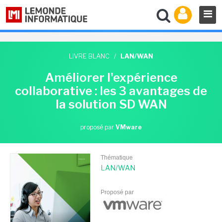
LIVRE BLANC
/
LAN/WAN
Améliorer l'expérience
collaborative : les 3 avantages de
la solution SD WAN
proposé par
VMware
Thématique
LAN/WAN
Proposé par