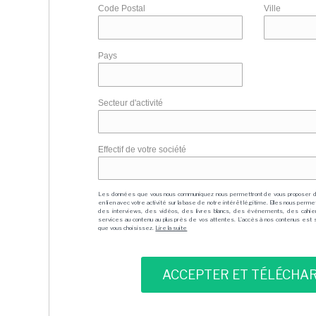
Code Postal
Ville
Pays
Secteur d'activité
Effectif de votre société
Les données que vous nous communiquez nous permettront de vous proposer 
en lien avec votre activité sur la base de notre intérêt légitime. Elles nous per
des interviews, des vidéos, des livres blancs, des événements, des cahie
services au contenu au plus près de vos attentes. L'accès à nos contenus est soit
que vous choisissez.
Lire la suite