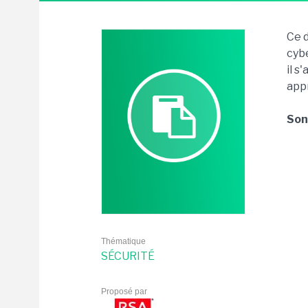
Ce 
cyb
il s
appr
Son 
Thématique
SÉCURITÉ
Proposé par