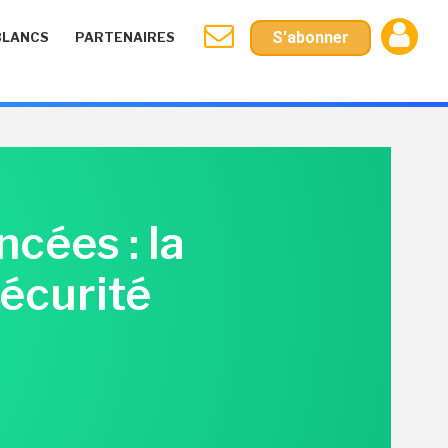
S'abonner
BLANCS
PARTENAIRES
cées : la
sécurité