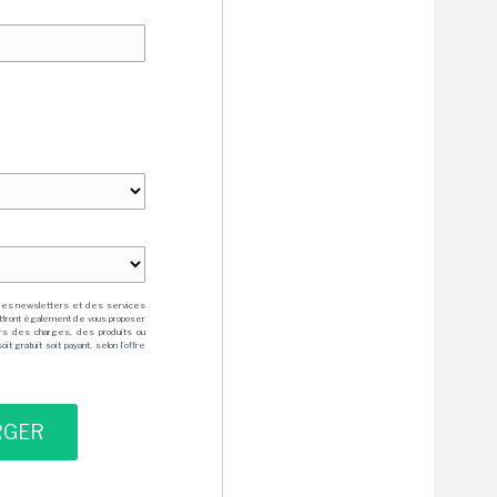
des newsletters et des services
mettront également de vous proposer
rs des charges, des produits ou
 gratuit soit payant, selon l'offre