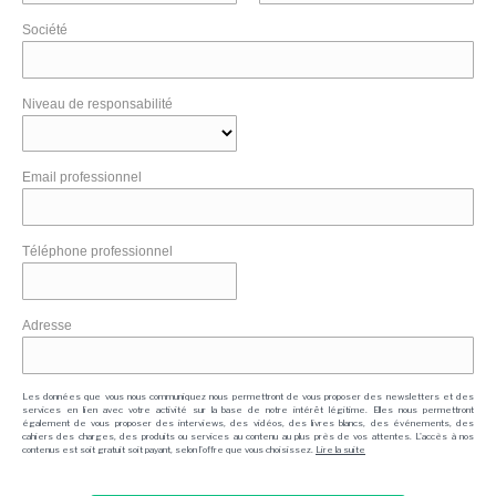
Société
Niveau de responsabilité
Email professionnel
Téléphone professionnel
Adresse
Les données que vous nous communiquez nous permettront de vous proposer des newsletters et des
services en lien avec votre activité sur la base de notre intérêt légitime. Elles nous permettront
également de vous proposer des interviews, des vidéos, des livres blancs, des événements, des
cahiers des charges, des produits ou services au contenu au plus près de vos attentes. L'accès à nos
contenus est soit gratuit soit payant, selon l'offre que vous choisissez.
Lire la suite