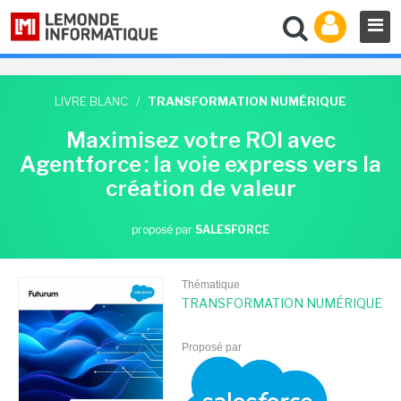
LIVRE BLANC
/
TRANSFORMATION NUMÉRIQUE
Maximisez votre ROI avec
Agentforce : la voie express vers la
création de valeur
proposé par
SALESFORCE
Thématique
TRANSFORMATION NUMÉRIQUE
Proposé par