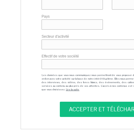
Pays
Secteur d'activité
Effectif de votre société
Les données que vous nous communiquez nous permettront de vous proposer 
en lien avec votre activité sur la base de notre intérêt légitime. Elles nous per
des interviews, des vidéos, des livres blancs, des événements, des cahie
services au contenu au plus près de vos attentes. L'accès à nos contenus est soit
que vous choisissez.
Lire la suite