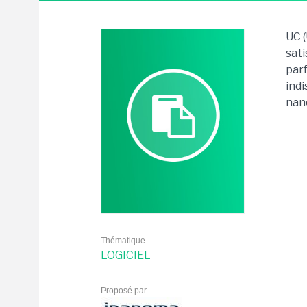
UC (
sati
parf
indi
nano
Thématique
LOGICIEL
Proposé par