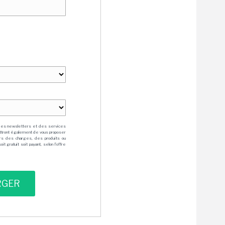
des newsletters et des services
mettront également de vous proposer
rs des charges, des produits ou
 gratuit soit payant, selon l'offre