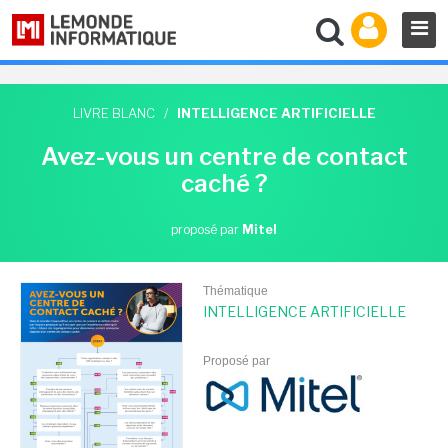
LIVRE BLANC
/
INTELLIGENCE ARTIFICIELLE
Avez-vous un centre de contact
caché ?
proposé par
Mitel
Thématique
INTELLIGENCE ARTIFICIELLE
Proposé par