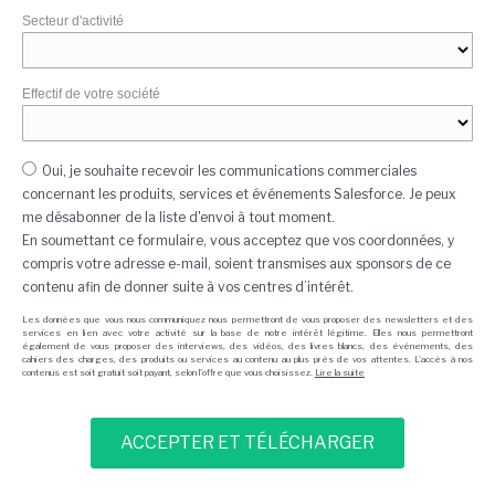
Secteur d'activité
Effectif de votre société
Oui, je souhaite recevoir les communications commerciales
concernant les produits, services et événements Salesforce. Je peux
me désabonner de la liste d'envoi à tout moment.
En soumettant ce formulaire, vous acceptez que vos coordonnées, y
compris votre adresse e-mail, soient transmises aux sponsors de ce
contenu afin de donner suite à vos centres d’intérêt.
Les données que vous nous communiquez nous permettront de vous proposer des newsletters et des
services en lien avec votre activité sur la base de notre intérêt légitime. Elles nous permettront
également de vous proposer des interviews, des vidéos, des livres blancs, des événements, des
cahiers des charges, des produits ou services au contenu au plus près de vos attentes. L'accès à nos
contenus est soit gratuit soit payant, selon l'offre que vous choisissez.
Lire la suite