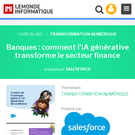
LIVRE BLANC
/
TRANSFORMATION NUMÉRIQUE
Banques : comment l'IA générative
transforme le secteur finance
proposé par
SALESFORCE
Thématique
TRANSFORMATION NUMÉRIQUE
Proposé par