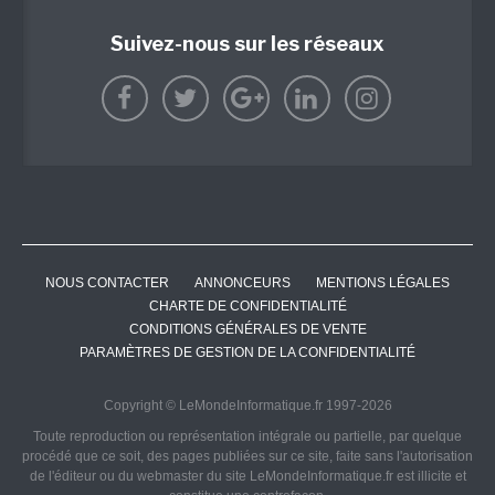
Suivez-nous sur les réseaux
NOUS CONTACTER
ANNONCEURS
MENTIONS LÉGALES
CHARTE DE CONFIDENTIALITÉ
CONDITIONS GÉNÉRALES DE VENTE
PARAMÈTRES DE GESTION DE LA CONFIDENTIALITÉ
Copyright © LeMondeInformatique.fr 1997-2026
Toute reproduction ou représentation intégrale ou partielle, par quelque
procédé que ce soit, des pages publiées sur ce site, faite sans l'autorisation
de l'éditeur ou du webmaster du site LeMondeInformatique.fr est illicite et