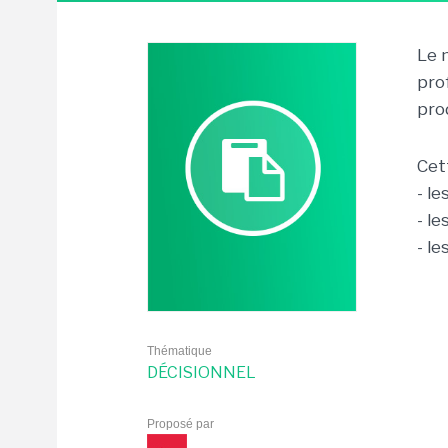
Le 
pro
pro
Cet
- l
- le
- l
Thématique
DÉCISIONNEL
Proposé par