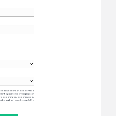
des newsletters et des services
mettront également de vous proposer
rs des charges, des produits ou
 gratuit soit payant, selon l'offre