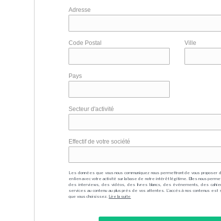
Adresse
Code Postal
Ville
Pays
Secteur d'activité
Effectif de votre société
Les données que vous nous communiquez nous permettront de vous proposer 
en lien avec votre activité sur la base de notre intérêt légitime. Elles nous per
des interviews, des vidéos, des livres blancs, des événements, des cahie
services au contenu au plus près de vos attentes. L'accès à nos contenus est soit
que vous choisissez.
Lire la suite