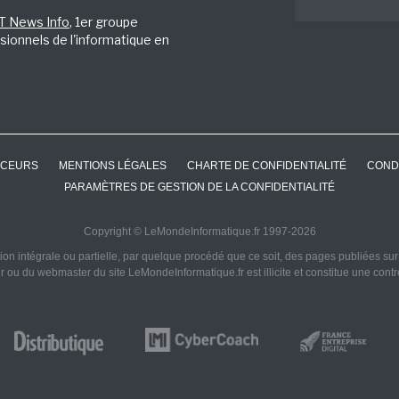
IT News Info
, 1er groupe
sionnels de l'informatique en
CEURS
MENTIONS LÉGALES
CHARTE DE CONFIDENTIALITÉ
COND
PARAMÈTRES DE GESTION DE LA CONFIDENTIALITÉ
Copyright © LeMondeInformatique.fr 1997-2026
on intégrale ou partielle, par quelque procédé que ce soit, des pages publiées sur ce
ur ou du webmaster du site LeMondeInformatique.fr est illicite et constitue une cont