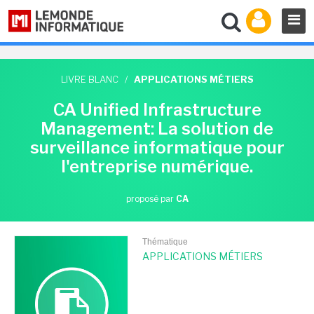
LIVRE BLANC
/
APPLICATIONS MÉTIERS
CA Unified Infrastructure
Management: La solution de
surveillance informatique pour
l'entreprise numérique.
proposé par
CA
Thématique
APPLICATIONS MÉTIERS