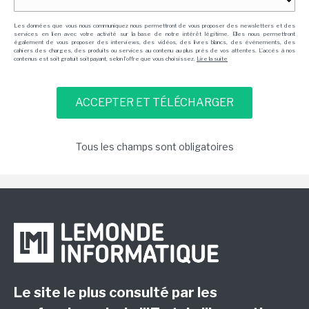
Les données que vous nous communiquez nous permettront de vous proposer des newsletters et des
services en lien avec votre activité sur la base de notre intérêt légitime. Elles nous permettront
également de vous proposer des interviews, des vidéos, des livres blancs, des événements, des
cahiers des charges, des produits ou services au contenu au plus près de vos attentes. L'accès à nos
contenus est soit gratuit soit payant, selon l'offre que vous choisissez.
Lire la suite
Tous les champs sont obligatoires
Le site le plus consulté par les