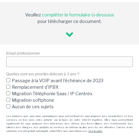
Veuillez
compléter le formulaire ci-dessous
pour télécharger ce document.
Email professionnel
Quelles sont vos priorités télécom à 3 ans ?
Passage à la VOIP avant l’échéance de 2023
Remplacement d'IPBX
Migration Téléphonie Saas / IP Centrex
Migration softphone
Aucun de ces sujets
Les données que vous nous communiquez nous permettront de vous proposer des newsletters et des
services en lien avec votre activité sur la base de notre intérêt légitime. Elles nous permettront
également de vous proposer des interviews, des vidéos, des livres blancs, des événements, des
cahiers des charges, des produits ou services au contenu au plus près de vos attentes. L'accès à nos
contenus est soit gratuit soit payant, selon l'offre que vous choisissez.
Lire la suite