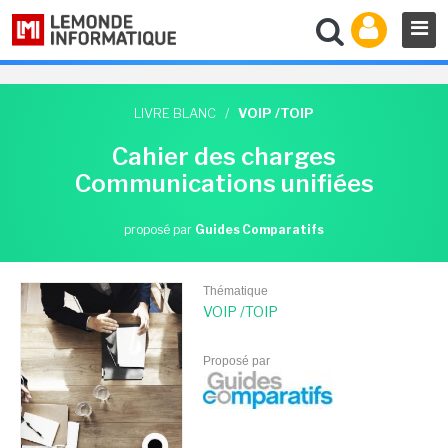
LIVRE BLANC
/
VOIP /TOIP
Cahier des charges
Communications unifiées
proposé par
Guides Comparatifs
Thématique
VOIP /TOIP
Proposé par