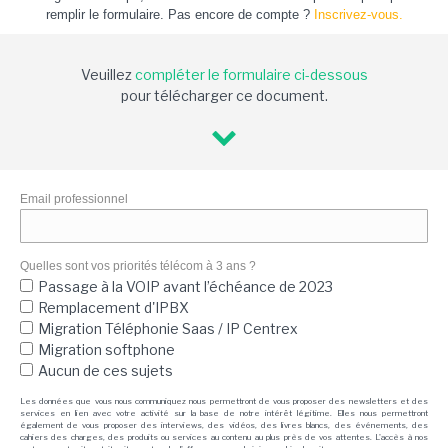
remplir le formulaire. Pas encore de compte ?
Inscrivez-vous.
Veuillez
compléter le formulaire ci-dessous
pour télécharger ce document.
Email professionnel
Quelles sont vos priorités télécom à 3 ans ?
Passage à la VOIP avant l’échéance de 2023
Remplacement d'IPBX
Migration Téléphonie Saas / IP Centrex
Migration softphone
Aucun de ces sujets
Les données que vous nous communiquez nous permettront de vous proposer des newsletters et des
services en lien avec votre activité sur la base de notre intérêt légitime. Elles nous permettront
également de vous proposer des interviews, des vidéos, des livres blancs, des événements, des
cahiers des charges, des produits ou services au contenu au plus près de vos attentes. L'accès à nos