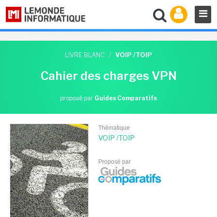
LIVRE BLANC
/
VOIP /TOIP
Cahier des charges VPN
proposé par
Guides Comparatifs
Thématique
VOIP /TOIP
Proposé par