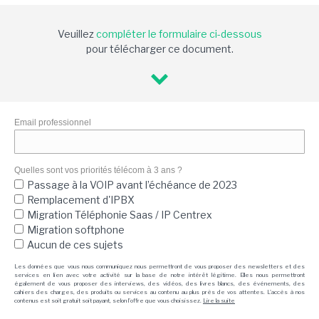
Veuillez
compléter le formulaire ci-dessous
pour télécharger ce document.
Email professionnel
Quelles sont vos priorités télécom à 3 ans ?
Passage à la VOIP avant l’échéance de 2023
Remplacement d'IPBX
Migration Téléphonie Saas / IP Centrex
Migration softphone
Aucun de ces sujets
Les données que vous nous communiquez nous permettront de vous proposer des newsletters et des
services en lien avec votre activité sur la base de notre intérêt légitime. Elles nous permettront
également de vous proposer des interviews, des vidéos, des livres blancs, des événements, des
cahiers des charges, des produits ou services au contenu au plus près de vos attentes. L'accès à nos
contenus est soit gratuit soit payant, selon l'offre que vous choisissez.
Lire la suite