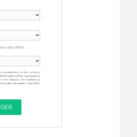
pour des offres,
des newsletters et des services
mettront également de vous proposer
rs des charges, des produits ou
 gratuit soit payant, selon l'offre