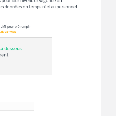
 pour leur niveau d'exigence en
r les données en temps réel au personnel
LMI pour pré-remplir
crivez-vous.
 ci-dessous
ment.