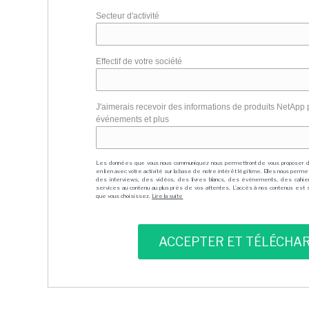
Secteur d'activité
Effectif de votre société
J'aimerais recevoir des informations de produits NetApp 
événements et plus
Les données que vous nous communiquez nous permettront de vous proposer 
en lien avec votre activité sur la base de notre intérêt légitime. Elles nous per
des interviews, des vidéos, des livres blancs, des événements, des cahie
services au contenu au plus près de vos attentes. L'accès à nos contenus est soit
que vous choisissez.
Lire la suite