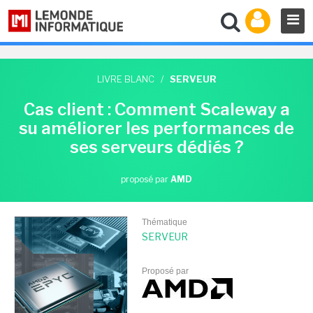
LIVRE BLANC
/
SERVEUR
Cas client : Comment Scaleway a
su améliorer les performances de
ses serveurs dédiés ?
proposé par
AMD
Thématique
SERVEUR
Proposé par