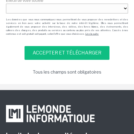
Effectif de votre société
Les données que vous nous communiquez nous permettront de vous proposer des newsletters et des
services en lien avec votre activité sur la base de notre intérêt légitime. Elles nous permettront
également de vous proposer des interviews, des vidéos, des livres blancs, des événements, des
cahiers des charges, des produits ou services au contenu au plus près de vos attentes. L'accès à nos
contenus est soit gratuit soit payant, selon l'offre que vous choisissez.
Lire la suite
Tous les champs sont obligatoires