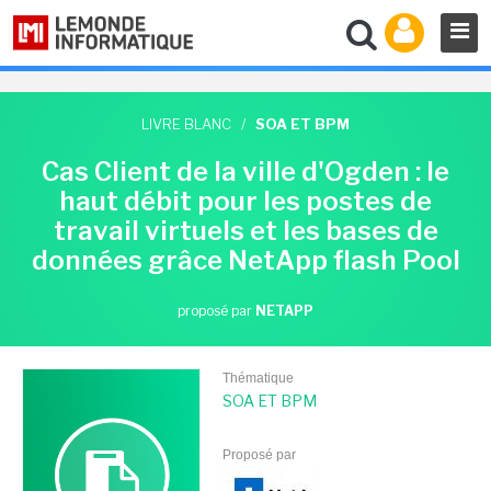
LIVRE BLANC
/
SOA ET BPM
Cas Client de la ville d'Ogden : le
haut débit pour les postes de
travail virtuels et les bases de
données grâce NetApp flash Pool
proposé par
NETAPP
Thématique
SOA ET BPM
Proposé par