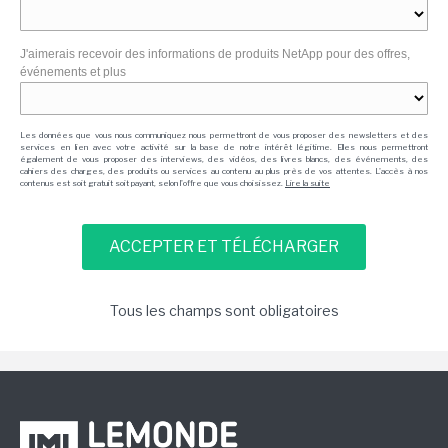
J'aimerais recevoir des informations de produits NetApp pour des offres,
événements et plus
Les données que vous nous communiquez nous permettront de vous proposer des newsletters et des
services en lien avec votre activité sur la base de notre intérêt légitime. Elles nous permettront
également de vous proposer des interviews, des vidéos, des livres blancs, des événements, des
cahiers des charges, des produits ou services au contenu au plus près de vos attentes. L'accès à nos
contenus est soit gratuit soit payant, selon l'offre que vous choisissez.
Lire la suite
Tous les champs sont obligatoires