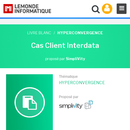
LIVRE BLANC
/
HYPERCONVERGENCE
Cas Client Interdata
proposé par
SimpliVity
Thématique
HYPERCONVERGENCE
Proposé par