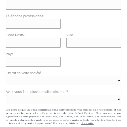
Téléphone professionnel
Code Postal
Ville
Pays
Effectif de votre société
Avez-vous 1 ou plusieurs sites distants ?
Les données que vous nous communiquez nous permettront de vous proposer des newsletters et des
services en lien avec votre activité sur la base de notre intérêt légitime. Elles nous permettront
également de vous proposer des interviews, des vidéos, des livres blancs, des événements, des
cahiers des charges, des produits ou services au contenu au plus près de vos attentes. L'accès à nos
contenus est soit gratuit soit payant, selon l'offre que vous choisissez.
Lire la suite