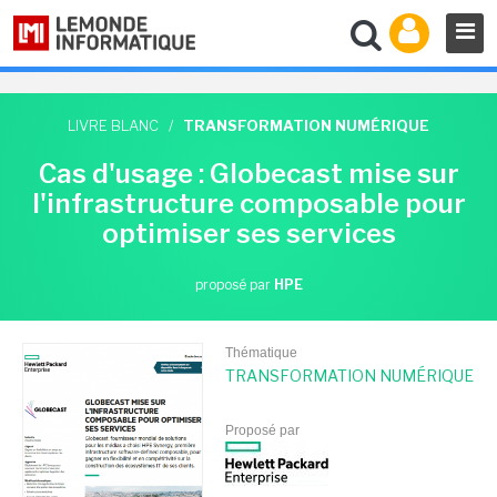
LIVRE BLANC
/
TRANSFORMATION NUMÉRIQUE
Cas d'usage : Globecast mise sur
l'infrastructure composable pour
optimiser ses services
proposé par
HPE
Thématique
TRANSFORMATION NUMÉRIQUE
Proposé par