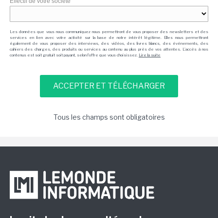
Effectif de votre société
Les données que vous nous communiquez nous permettront de vous proposer des newsletters et des
services en lien avec votre activité sur la base de notre intérêt légitime. Elles nous permettront
également de vous proposer des interviews, des vidéos, des livres blancs, des événements, des
cahiers des charges, des produits ou services au contenu au plus près de vos attentes. L'accès à nos
contenus est soit gratuit soit payant, selon l'offre que vous choisissez.
Lire la suite
Tous les champs sont obligatoires