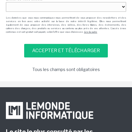
Les données que vous nous communiquez nous permettront de vous proposer des newsletters et des
services en lien avec votre activité sur la base de notre intérêt légitime. Elles nous permettront
également de vous proposer des interviews, des vidéos, des livres blancs, des événements, des
cahiers des charges, des produits ou services au contenu au plus près de vos attentes. L'accès à nos
contenus est soit gratuit soit payant, selon l'offre que vous choisissez.
Lire la suite
Tous les champs sont obligatoires
Le site le plus consulté par les