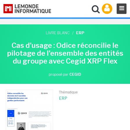
LIVRE BLANC
/
ERP
Cas d'usage : Odice réconcilie le
pilotage de l'ensemble des entités
du groupe avec Cegid XRP Flex
proposé par
CEGID
Thématique
ERP