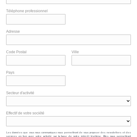
Téléphone professionnel
Adresse
Code Postal
Ville
Pays
Secteur d'activité
Effectif de votre société
Les données que vous nous communiquez nous permettront de vous proposer des newsletters et des
services en lien avec votre activité sur la base de notre intérêt légitime. Elles nous permettront