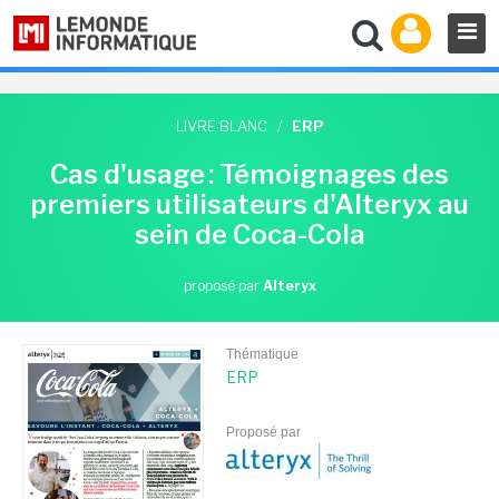
LIVRE BLANC
/
ERP
Cas d'usage : Témoignages des
premiers utilisateurs d'Alteryx au
sein de Coca-Cola
proposé par
Alteryx
Thématique
ERP
Proposé par