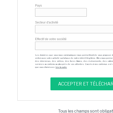
Pays
Secteur d'activité
Effectif de votre société
Les données que vous nous communiquez nous permettront de vous proposer 
en lien avec votre activité sur la base de notre intérêt légitime. Elles nous per
des interviews, des vidéos, des livres blancs, des événements, des cahie
services au contenu au plus près de vos attentes. L'accès à nos contenus est soit
que vous choisissez.
Lire la suite
Tous les champs sont obliga