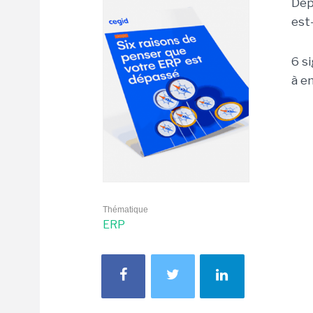
Dep
est
6 s
à e
Thématique
ERP