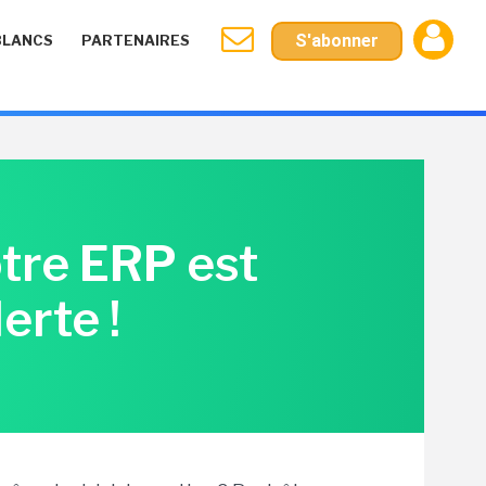
S'abonner
BLANCS
PARTENAIRES
otre ERP est
erte !