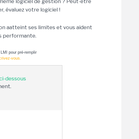
 même logiciel de gestion ? Peut-être
 évaluez votre logiciel !
on aatteint ses limites et vous aident
us performante.
LMI pour pré-remplir
crivez-vous.
 ci-dessous
ment.