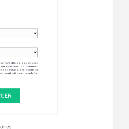
des newsletters et des services
mettront également de vous proposer
rs des charges, des produits ou
 gratuit soit payant, selon l'offre
toires