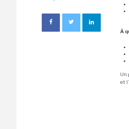
À q
Un 
et 