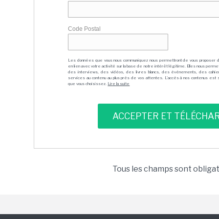
Code Postal
Les données que vous nous communiquez nous permettront de vous proposer 
en lien avec votre activité sur la base de notre intérêt légitime. Elles nous per
des interviews, des vidéos, des livres blancs, des événements, des cahie
services au contenu au plus près de vos attentes. L'accès à nos contenus est soit
que vous choisissez.
Lire la suite
Tous les champs sont obliga