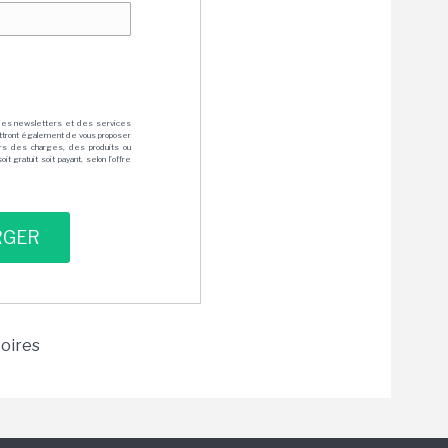
des newsletters et des services
mettront également de vous proposer
rs des charges, des produits ou
 gratuit soit payant, selon l'offre
toires