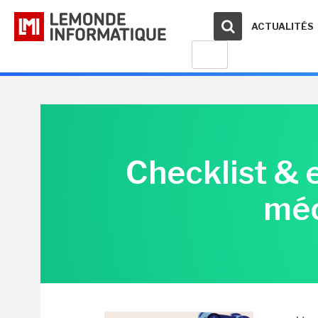
ACTUALITÉS
Checklist & e
méc