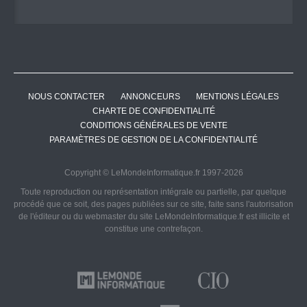
NOUS CONTACTER
ANNONCEURS
MENTIONS LÉGALES
CHARTE DE CONFIDENTIALITÉ
CONDITIONS GÉNÉRALES DE VENTE
PARAMÈTRES DE GESTION DE LA CONFIDENTIALITÉ
Copyright © LeMondeInformatique.fr 1997-2026
Toute reproduction ou représentation intégrale ou partielle, par quelque
procédé que ce soit, des pages publiées sur ce site, faite sans l'autorisation
de l'éditeur ou du webmaster du site LeMondeInformatique.fr est illicite et
constitue une contrefaçon.