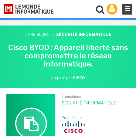
LIVRE BLANC
/
SÉCURITÉ INFORMATIQUE
Cisco BYOD : Appareil liberté sans
compromettre le réseau
informatique.
proposé par
CISCO
Thématique
SÉCURITÉ INFORMATIQUE
Proposé par