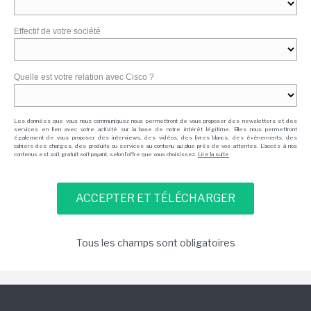
Effectif de votre société
Quelle est votre relation avec Cisco ?
Les données que vous nous communiquez nous permettront de vous proposer des newsletters et des
services en lien avec votre activité sur la base de notre intérêt légitime. Elles nous permettront
également de vous proposer des interviews, des vidéos, des livres blancs, des événements, des
cahiers des charges, des produits ou services au contenu au plus près de vos attentes. L'accès à nos
contenus est soit gratuit soit payant, selon l'offre que vous choisissez.
Lire la suite
Tous les champs sont obligatoires