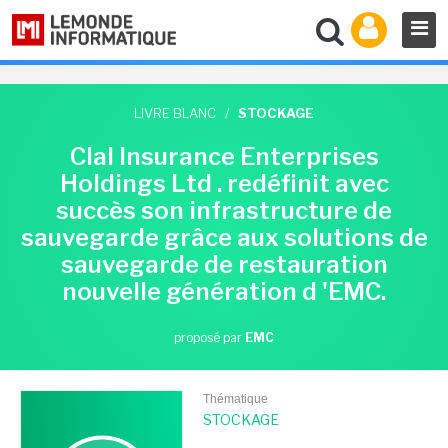
LIVRE BLANC
/
STOCKAGE
Clal Insurance Enterprises
Holdings Ltd . redéfinit avec
succès son infrastructure de
sauvegarde grâce aux solutions de
sauvegarde de restauration
nouvelle génération d 'EMC.
proposé par
EMC
Thématique
STOCKAGE