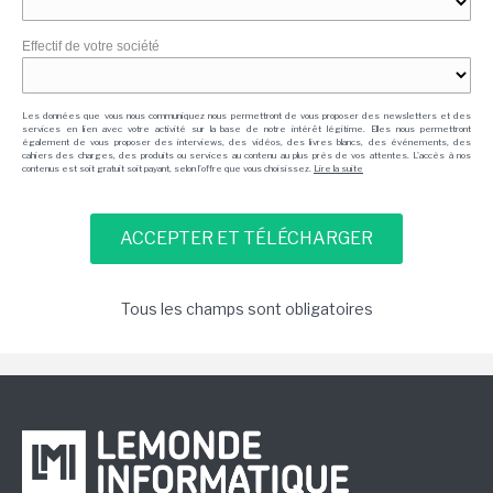
Effectif de votre société
Les données que vous nous communiquez nous permettront de vous proposer des newsletters et des
services en lien avec votre activité sur la base de notre intérêt légitime. Elles nous permettront
également de vous proposer des interviews, des vidéos, des livres blancs, des événements, des
cahiers des charges, des produits ou services au contenu au plus près de vos attentes. L'accès à nos
contenus est soit gratuit soit payant, selon l'offre que vous choisissez.
Lire la suite
Tous les champs sont obligatoires