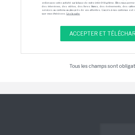
en lien avec votre activité sur la base de notre intérêt légitime. Elles nous per
des interviews, des vidéos, des livres blancs, des événements, des cahie
services au contenu au plus près de vos attentes. L'accès à nos contenus est soit
que vous choisissez.
Lire la suite
Tous les champs sont obliga