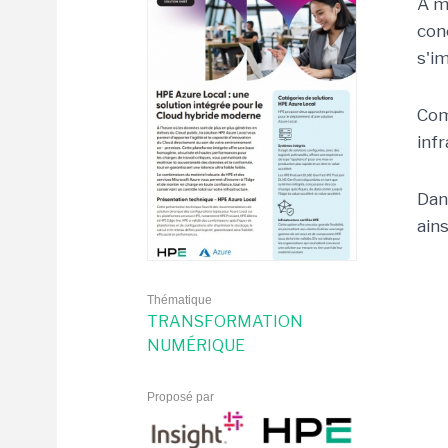
À m
con
s'i
Com
inf
Dan
ain
Thématique
TRANSFORMATION
NUMÉRIQUE
Proposé par