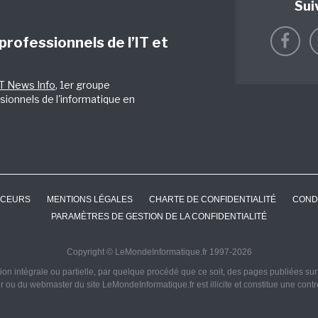
Sui
 professionnels de l’IT et
IT News Info
, 1er groupe
sionnels de l'informatique en
CEURS
MENTIONS LÉGALES
CHARTE DE CONFIDENTIALITÉ
COND
PARAMÈTRES DE GESTION DE LA CONFIDENTIALITÉ
Copyright © LeMondeInformatique.fr 1997-2026
on intégrale ou partielle, par quelque procédé que ce soit, des pages publiées sur ce
ur ou du webmaster du site LeMondeInformatique.fr est illicite et constitue une cont