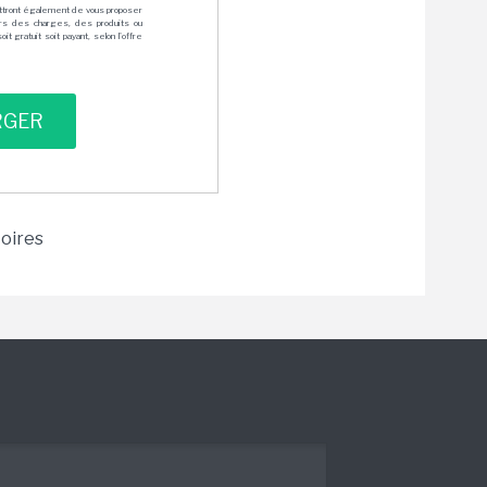
mettront également de vous proposer
rs des charges, des produits ou
 gratuit soit payant, selon l'offre
toires