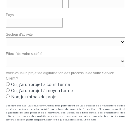
Pays
Secteur d'activité
Effectif de votre société
Avez-vous un projet de digitalisation des processus de votre Service
Client ?
Oui, j’ai un projet à court terme
Oui, j’ai un projet à moyen terme
Non, je n’ai pas de projet
Les données que vous nous communiquez nous permettront de vous proposer des newsletters et des
services en lien avec votre activité sur la base de notre intérêt légitime. Elles nous permettront
également de vous proposer des interviews, des vidéos, des livres blancs, des événements, des
cahiers des charges, des produits ou services au contenu au plus près de vos attentes. L'accès à nos
contenus est soit gratuit soit payant, selon l'offre que vous choisissez.
Lire la suite