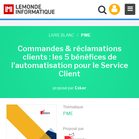
LIVRE BLANC
/
PME
Commandes & réclamations
clients : les 5 bénéfices de
l'automatisation pour le Service
Client
proposé par
Esker
Thématique
PME
Proposé par