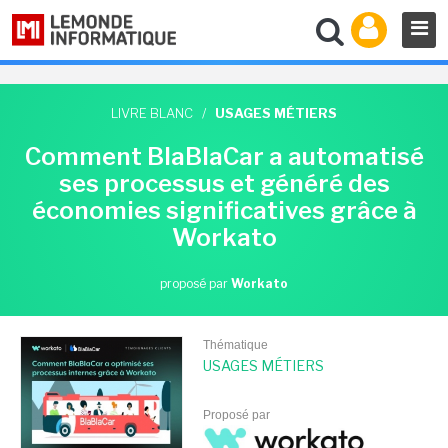
LIVRE BLANC
/
USAGES MÉTIERS
Comment BlaBlaCar a automatisé
ses processus et généré des
économies significatives grâce à
Workato
proposé par
Workato
Thématique
USAGES MÉTIERS
Proposé par