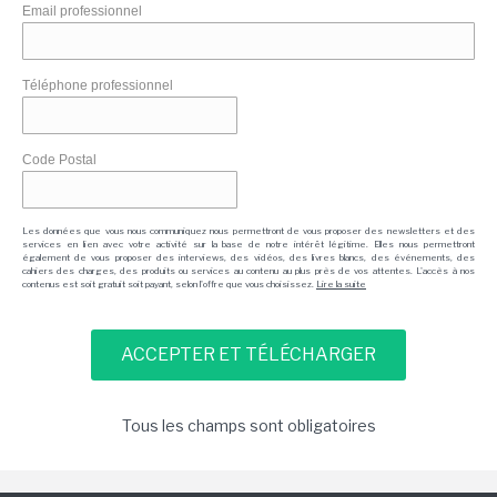
Email professionnel
Téléphone professionnel
Code Postal
Les données que vous nous communiquez nous permettront de vous proposer des newsletters et des
services en lien avec votre activité sur la base de notre intérêt légitime. Elles nous permettront
également de vous proposer des interviews, des vidéos, des livres blancs, des événements, des
cahiers des charges, des produits ou services au contenu au plus près de vos attentes. L'accès à nos
contenus est soit gratuit soit payant, selon l'offre que vous choisissez.
Lire la suite
Tous les champs sont obligatoires