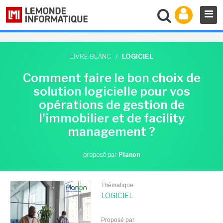
LIVRE BLANC
/
LOGICIEL
Comment faire le bon choix de
solution logicielle pour vos
opérations de gestion de
l'immobilier et de facility
management ?
proposé par
Planon
Thématique
LOGICIEL
Proposé par