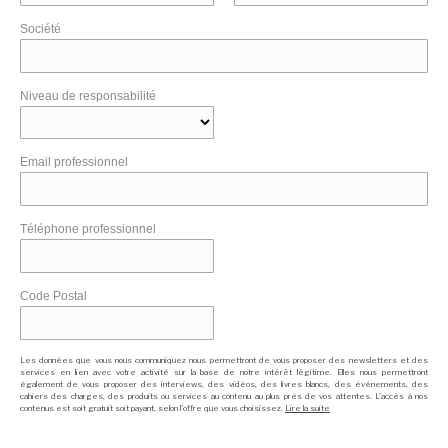
Société
Niveau de responsabilité
Email professionnel
Téléphone professionnel
Code Postal
Les données que vous nous communiquez nous permettront de vous proposer des newsletters et des
services en lien avec votre activité sur la base de notre intérêt légitime. Elles nous permettront
également de vous proposer des interviews, des vidéos, des livres blancs, des événements, des
cahiers des charges, des produits ou services au contenu au plus près de vos attentes. L'accès à nos
contenus est soit gratuit soit payant, selon l'offre que vous choisissez.
Lire la suite