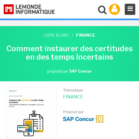
LIVRE BLANC
/
FINANCE
Comment instaurer des certitudes
en des temps Incertains
proposé par
SAP Concur
Thématique
FINANCE
Proposé par