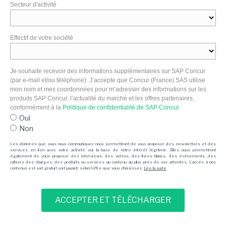
Secteur d'activité
Effectif de votre société
Je souhaite recevoir des informations supplémentaires sur SAP Concur
(par e-mail et/ou téléphone). J’accepte que Concur (France) SAS utilise
mon nom et mes coordonnées pour m’adresser des informations sur les
produits SAP Concur, l’actualité du marché et les offres partenaires,
conformément à la
Politique de confidentialité de SAP Concur
.
Oui
Non
Les données que vous nous communiquez nous permettront de vous proposer des newsletters et des
services en lien avec votre activité sur la base de notre intérêt légitime. Elles nous permettront
également de vous proposer des interviews, des vidéos, des livres blancs, des événements, des
cahiers des charges, des produits ou services au contenu au plus près de vos attentes. L'accès à nos
contenus est soit gratuit soit payant, selon l'offre que vous choisissez.
Lire la suite