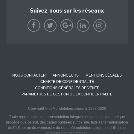
Suivez-nous sur les réseaux
NOUS CONTACTER
ANNONCEURS
MENTIONS LÉGALES
CHARTE DE CONFIDENTIALITÉ
CONDITIONS GÉNÉRALES DE VENTE
PARAMÈTRES DE GESTION DE LA CONFIDENTIALITÉ
Copyright © LeMondeInformatique.fr 1997-2026
Toute reproduction ou représentation intégrale ou partielle, par quelque
procédé que ce soit, des pages publiées sur ce site, faite sans l'autorisation
de l'éditeur ou du webmaster du site LeMondeInformatique.fr est illicite et
constitue une contrefaçon.